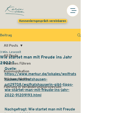
Kennenlerngespräch vereinbaren
Beitrag
All Posts
3 Min. Lesezeit
All Posts
Wie startet man mit Freude ins Jahr
2022 ?
Positives Führen
Quelle: 
Kommunikation
https://www.merkur.de/lokales/wolfrats
hausen/wolfratshausen-
Stärken stärken
ort29708/wolfratshauserin-gibt-tipps-
Führung in Veränderungsprozessen
wie-startet-man-mit-freude-ins-jahr-
2022-91209193.html
Nachgefragt: Wie startet man mit Freude 