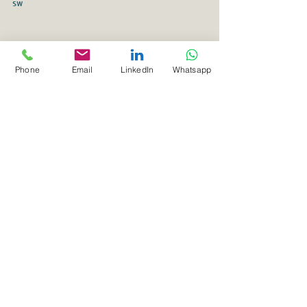
sw
Phone
Email
LinkedIn
Whatsapp
Alle ansehen
Aktuelle Beiträge