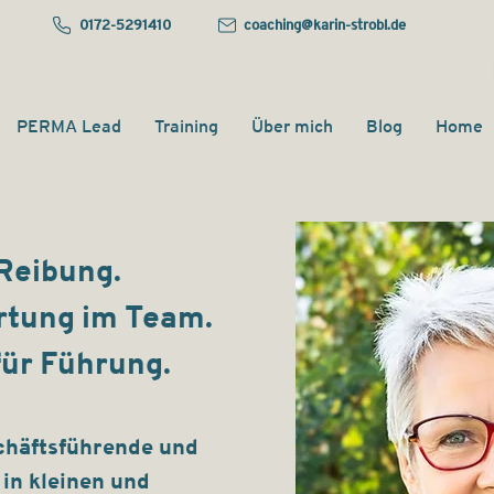
0172-5291410
coaching@karin-strobl.de
PERMA Lead
Training
Über mich
Blog
Home
Reibung.
rtung im Team.
ür Führung.
chäftsführende und
in kleinen und