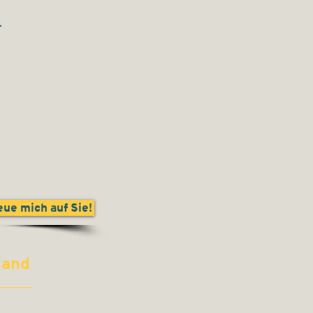
r
eue mich auf Sie!
rland