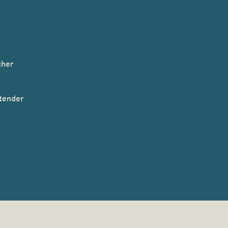
cher
tender