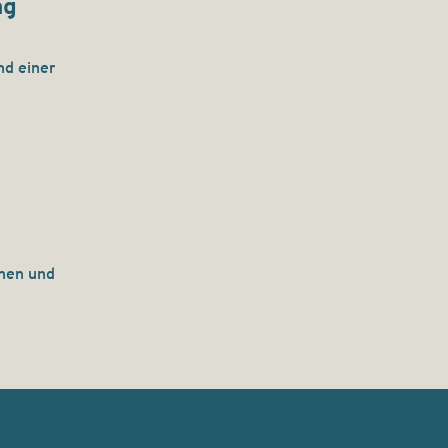
ag
nd einer
hen und