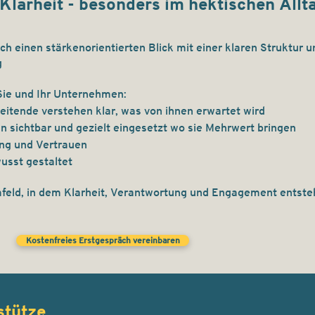
Klarheit - besonders im hektischen Allt
ich einen stärkenorientierten Blick mit einer klaren Struktur u
g
Sie und Ihr Unternehmen:
eitende verstehen klar, was von ihnen erwartet wird
n sichtbar und gezielt eingesetzt wo sie Mehrwert bringen
ung und Vertrauen
sst gestaltet
ld, in dem Klarheit, Verantwortung und Engagement entste
n
Kostenfreies Erstgespräch vereinbaren
stütze