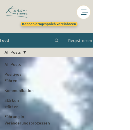
Kennenlerngespräch vereinbaren
Registrieren
Feed
All Posts
All Posts
Positives
Führen
Kommunikation
Stärken
stärken
Führung in
Veränderungsprozessen