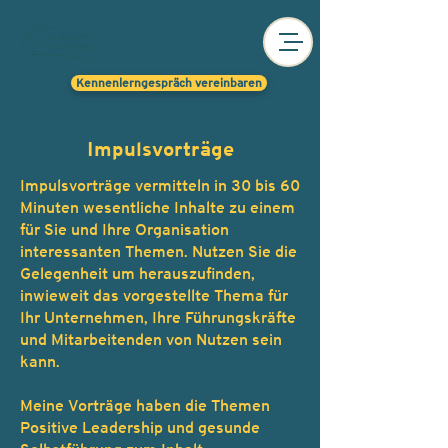
Kennenlerngespräch vereinbaren
Impulsvorträge
Impulsvorträge vermitteln in 30 bis 60
Minuten wesentliche Inhalte zu einem
für Sie und Ihre Organisation
interessanten Themen. Nutzen Sie die
Gelegenheit um herauszufinden,
inwieweit das vorgestellte Thema für
Ihr Unternehmen, Ihre Führungskräfte
und Mitarbeitenden von Nutzen sein
kann.
Meine Vorträge haben die Themen
Positive Leadership und gesunde