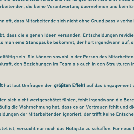
rbeitenden, die keine Verantwortung übernehmen und kein 
nn oft, dass Mitarbeitende sich nicht ohne Grund passiv verhal
t, dass die eigenen Ideen versanden, Entscheidungen revidie
ass man eine Standpauke bekommt, der hört irgendwann auf, si
elfältig sein. Sie können sowohl in der Person des Mitarbeite
skraft, den Beziehungen im Team als auch in den Strukturen
t 
hat laut Umfragen den 
größten Effekt
 auf das Engagement d
n sich nicht wertgeschätzt fühlen, fehlt irgendwann die Berei
äufig die Wahrnehmung hat, dass es an Vertrauen fehlt und di
idungen der Mitarbeitenden ignoriert, der trifft keine Entsch
et ist, versucht nur noch das Nötigste zu schaffen. Für neue 