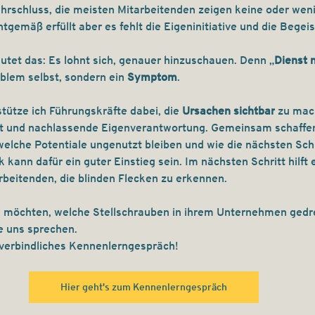
rschluss, die meisten Mitarbeitenden zeigen keine oder weni
tgemäß erfüllt aber es fehlt die Eigeninitiative und die Begei
tet das: Es lohnt sich, genauer hinzuschauen. Denn „
Dienst 
oblem selbst, sondern ein 
Symptom
.
tütze ich Führungskräfte dabei, die 
Ursachen sichtbar
 zu mac
 und nachlassende Eigenverantwortung. Gemeinsam schaffen
elche Potentiale ungenutzt bleiben und wie die nächsten Sch
k kann dafür ein guter Einstieg sein. Im nächsten Schritt hilf
beitenden, die blinden Flecken zu erkennen. 
 möchten, welche Stellschrauben in ihrem Unternehmen gedr
e uns sprechen. 
nverbindliches Kennenlerngespräch!
Hier geht's zum Kennenlerngespräch