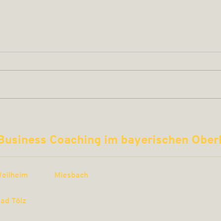
Positive Führung – was
Wie 
bringt’s meinem
Arbe
Business Coaching im bayerischen Obe
Unternehmen?
Team
eilheim
Miesbach
ad Tölz