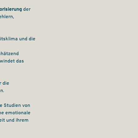
orisierung 
der 
hlern, 
itsklima und die 
chätzend 
windet das 
 die 
n.
le Studien von 
he emotionale 
eit und ihrem 