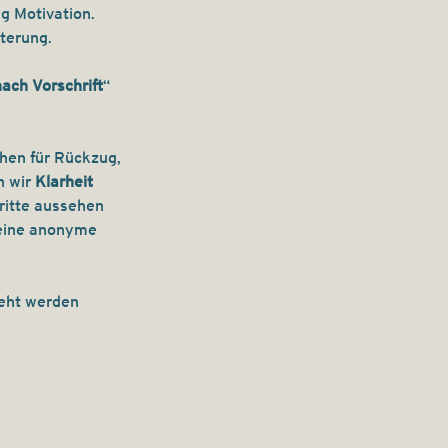
g Motivation. 
sterung.
nach Vorschrift
“ 
hen für Rückzug, 
 wir 
Klarheit
ritte aussehen 
t eine anonyme 
eht werden 