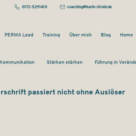
0172-5291410
coaching@karin-strobl.de
PERMA Lead
Training
Über mich
Blog
Home
Kommunikation
Stärken stärken
Führung in Verän
rschrift passiert nicht ohne Auslöser