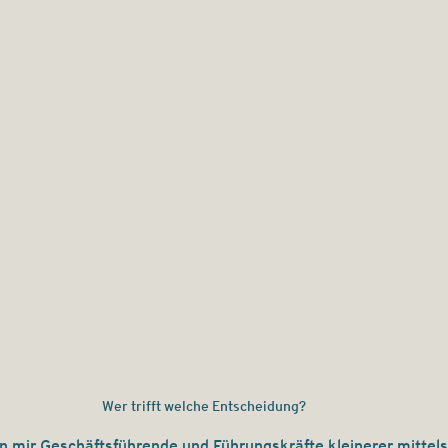
Wer trifft welche Entscheidung?
n mir Geschäftsführende und Führungskräfte kleinerer mittels