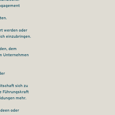
Engagement 
ten.
rt werden oder 
ch einzubringen.
nden, dem 
 im Unternehmen 
er 
tschaft sich zu 
e Führungskraft 
eidungen mehr.
Ideen oder 