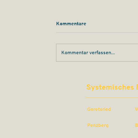
Kommentare
Kommentar verfassen...
Gute Mitarbeitende
kündigen nicht laut. Sie
Systemisches 
werden leise.
Geretsried
W
Penzberg
B